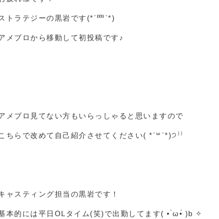
黒岩★初投稿★日常ブログ
お疲れ様です！
ストラテジーの黒岩です(*´罒`*)
アメブロから移動して初投稿です♪
.
.
.
アメブロ見てない方もいらっしゃると思いますので