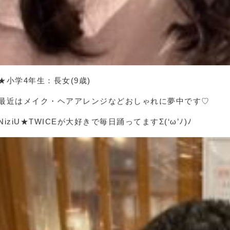
★小学4年生：長女(9歳)
最近はメイク・ヘアアレンジなどおしゃれに夢中です♡
NiziU★TWICEが大好きで毎日踊ってますΣ(‘ω’ﾉ)ﾉ