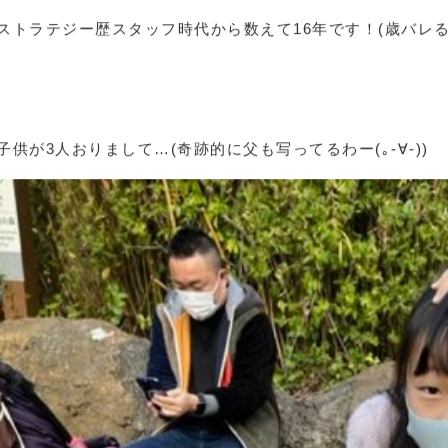
こちらで改めて自己紹介させてください( *´꒳`*)੭⁾⁾
.
.
キャスティング担当の黒岩です！
基本的には平日OLタイム(笑)で出勤してます( • ̀ω•́ )b ✧
ストラテジー歴スタッフ時代から数えて16年です！(歳バレる
.
.
子供が3人おりまして…(奇跡的に父も写ってるわー(｡-∀-))