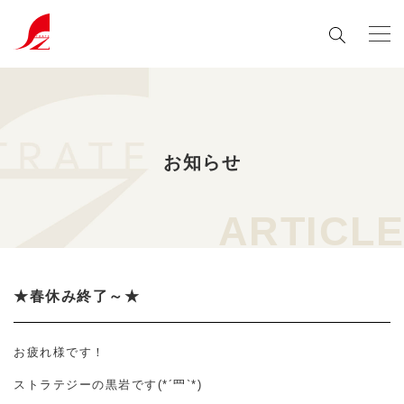
お知らせ
ARTICLE
★春休み終了～★
お疲れ様です！
ストラテジーの黒岩です(*´罒`*)