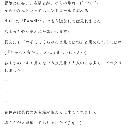
冒険と出会い、友情と絆、からの別れ…(´；ω；`)
からのなんといってもエンドロールで流れる
NiziUの『Paradise』はもう涙なしでは見れません！
ちょっと心が洗われた気がします♪
長女にも『めずらしくちゃんと見てたね』と褒められましたw
(『ちゃんと寝たよ』と伝えました(;・∀・))
おすすめです！見てない方は是非！大人の方も多くてビックリ
しました！
・
・
・
春休みは長女のお友達が泊まりに来てくれまして…
琉之介が大興奮しておりましたヾ(ﾟдﾟ; )