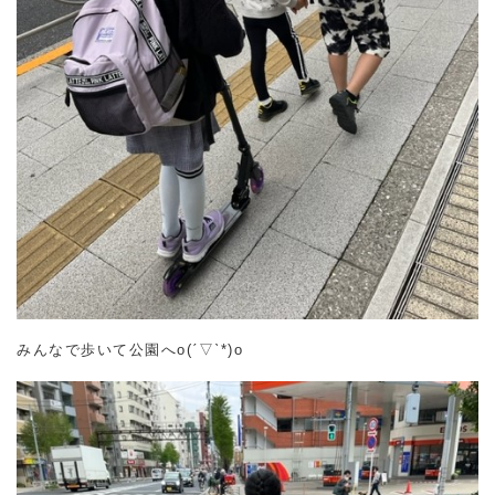
みんなで歩いて公園へo(ˊ▽ˋ*)o