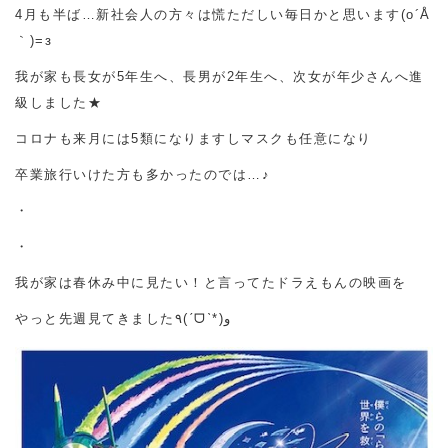
4月も半ば…新社会人の方々は慌ただしい毎日かと思います(o´Å
｀)=з
我が家も長女が5年生へ、長男が2年生へ、次女が年少さんへ進
級しました★
コロナも来月には5類になりますしマスクも任意になり
卒業旅行いけた方も多かったのでは…♪
・
・
我が家は春休み中に見たい！と言ってたドラえもんの映画を
やっと先週見てきました٩(ˊᗜˋ*)و