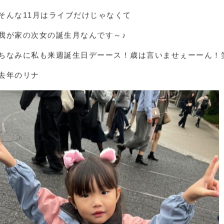
・
・
話変わりまして、昨日とかほんと寒くて冬を感じますね（*´ｪ`
そんな11月はライブだけじゃなくて
我が家の次女の誕生月なんです～♪
ちなみに私も来週誕生日デーース！歳は言いませぇーーん！
去年のリナ