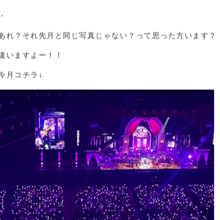
フゥゥゥゥゥー♪♪+ﾟ*｡：ﾟ+（人*´∀｀）+ﾟ：｡*ﾟ+.
・
・
・
あれ？それ先月と同じ写真じゃない？って思った方います？
違いますよー！！
今月コチラ↓