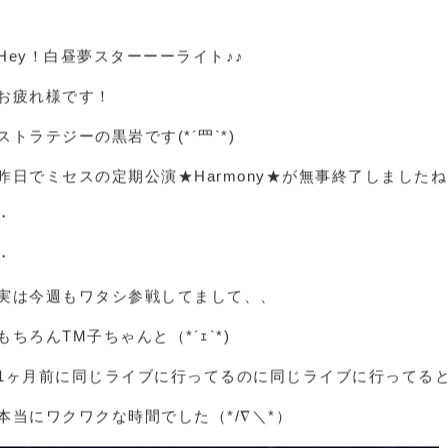
+★おめでとうな月★+
Hey！白昼夢スターーーライト♪♪
お疲れ様です！
ストラテジーの黒岩です(*´罒`*)
昨日でミセスの定期公演★Harmony★が無事終了しましたねヽ
・
・
実は今週もワタシ参戦してまして、、