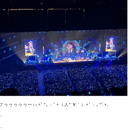
もちろんTM子ちゃんと（*´ｪ`*)
1ヶ月前に同じライブに行ってるのに同じライブに行ってる
本当にワクワクな時間でした（*/∇＼*）