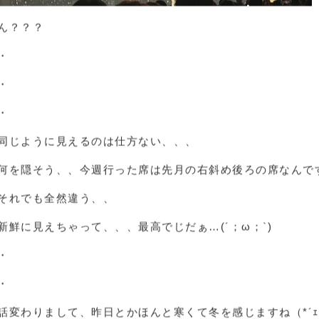
ん？？？
・
・
・
同じように見えるのは仕方ない、、、
何を隠そう、、今週行った席は先月の右斜め後ろの席なんで
それでも全然違う、、
新鮮に見えちゃって、、、最高でじだぁ…(´；ω；`)