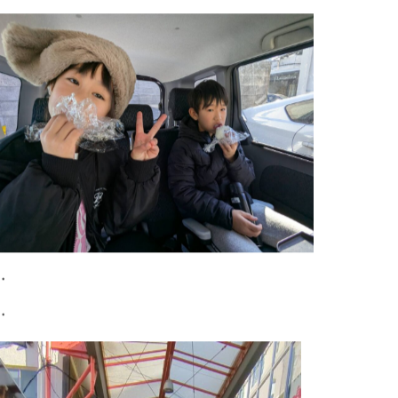
・
・
またまた大宮駅まで出向き電車の撮影。
・