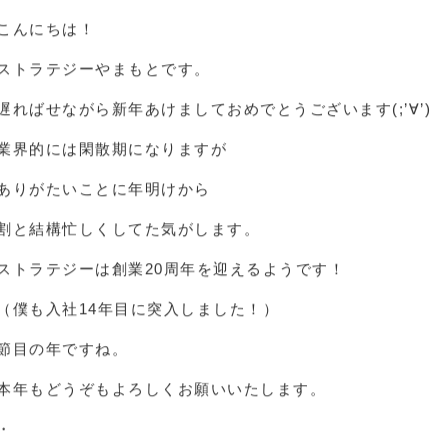
☆ 20th Anniversary ☆
こんにちは！
ストラテジーやまもとです。
遅ればせながら新年あけましておめでとうございます(;’∀’)
業界的には閑散期になりますが
ありがたいことに年明けから
割と結構忙しくしてた気がします。
ストラテジーは創業20周年を迎えるようです！
（僕も入社14年目に突入しました！）