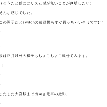
そうたと久しぶりにマリオカートしたり
（ショートカットを熟知してるそうたには全然勝てなかった
太鼓の達人を皆でやってみたり
（そうたと僕にはリズム感が無いことが判明したり）
そんな感じでした。
この調子だとswitchの後継機もすぐ買っちゃいそうです(^^;
・
・
・
後は正月以外の様子もちょこちょこ載せてみます。
↓↓