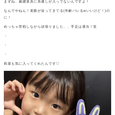
まずね、裁縫道具に糸通しが入ってないんですよ！
なんでやねん！老眼が迫ってきてる(年齢バレるwいいけど！)の
に！
めっちゃ苦戦しながら頑張りました、、手足は適当！笑
・
・
・
莉菜も気に入ってくれたんです♡