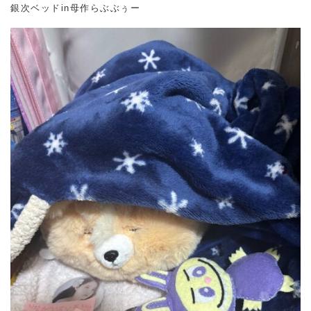
銀次ベッドin母作らぶぶぅー