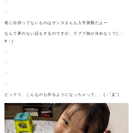
・
・
巷に出回ってないものはサンタさんも入手困難だよー
なんて夢のない話もするのですが、ラブブ熱が冷めなくて(;・
∀・)
・
・
・
・
ビックリ、こんなのも作るようになっちゃって、、(；ﾟДﾟ)