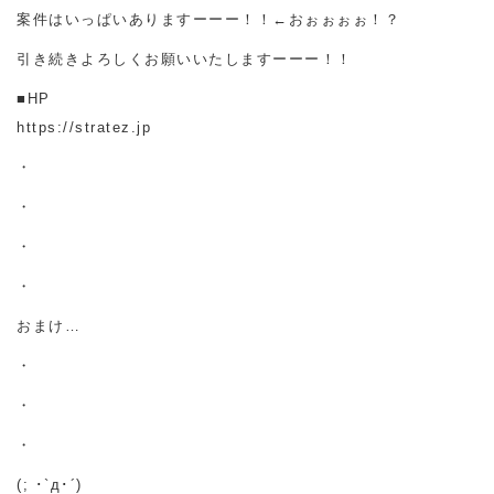
案件はいっぱいありますーーー！！←おぉぉぉぉ！？
引き続きよろしくお願いいたしますーーー！！
■HP
https://stratez.jp
・
・
・
・
おまけ…
・
・
・
(; ･`д･´)