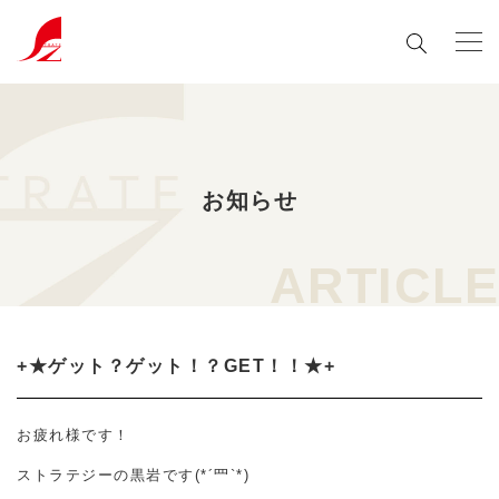
お知らせ
ARTICLE
+★ゲット？ゲット！？GET！！★+
お疲れ様です！
ストラテジーの黒岩です(*´罒`*)