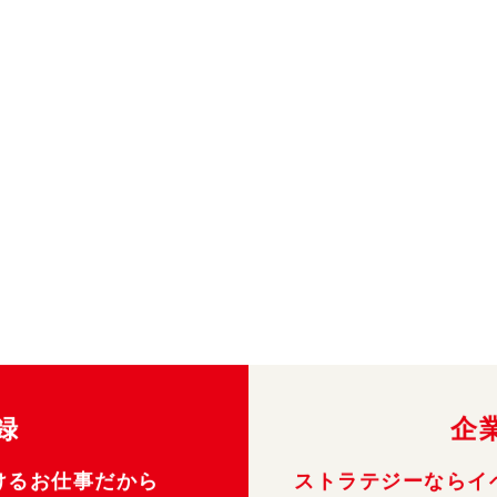
録
企
けるお仕事だから
ストラテジーならイ